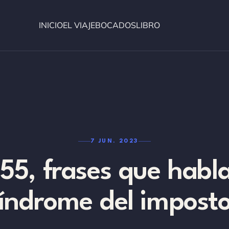
INICIO
EL VIAJE
BOCADOS
LIBRO
7 JUN. 2023
55, frases que habla
índrome del impost