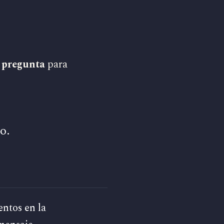
 pregunta
para
o.
entos en la