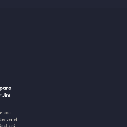
 para
r Jim
e una
és ver el
inal acá.