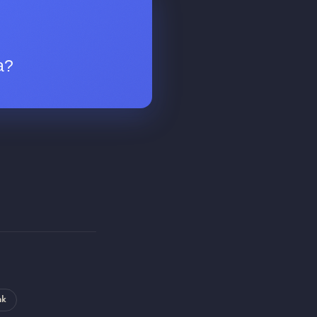
a?
nk