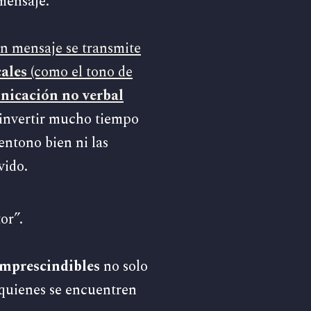
mensaje.
un mensaje se transmite
cales
(como el tono de
icación no verbal
 invertir mucho tiempo
entono bien ni las
vido.
or”.
imprescindibles
no solo
 quienes se encuentren