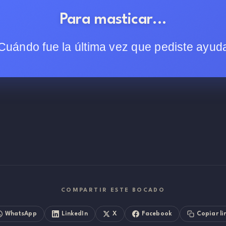
Para masticar...
Cuándo fue la última vez que pediste ayud
COMPARTIR ESTE BOCADO
WhatsApp
LinkedIn
X
Facebook
Copiar li