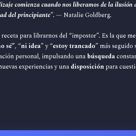
izaje comienza cuando nos liberamos de la ilusión d
d del principiante
”. — Natalie Goldberg.
a receta para librarnos del “impostor”. Es la que m
o sé”
, “
ni idea
” y “
estoy trancado
” más seguido 
ación personal, impulsando una
búsqueda
constan
nuevas experiencias y una
disposición
para cuesti