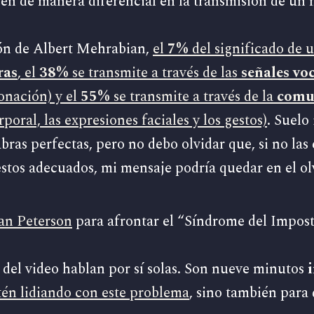
en de manera diferencial en la transmisión de un 
ión de Albert Mehrabian,
el
7%
del significado de 
ras
, el
38%
se transmite a través de las
señales vo
tonación) y el
55%
se transmite a través de la
comun
poral, las expresiones faciales y los gestos)
. Suelo
bras perfectas, pero no debo olvidar que, si no las 
tos adecuados, mi mensaje podría quedar en el ol
dan Peterson
para afrontar el “Síndrome del Impost
d del video hablan por sí solas. Son nueve minutos
tén lidiando con este problema
, sino también para