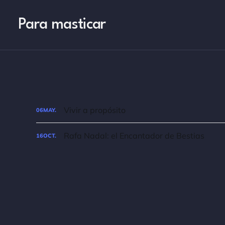
Para masticar
Vivir a propósito
06
MAY.
Rafa Nadal: el Encantador de Bestias
16
OCT.