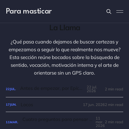
Para masticar
La Llama
¿Qué pasa cuando dejamos de buscar certezas y
empezamos a seguir lo que realmente nos mueve?
Esta sección reúne bocados sobre la búsqueda de
sentido, vocación, motivación interna y el arte de
orientarse sin un GPS claro.
22 jul.
Antes de empezar, por Epícteto
2 min read
22
JUL.
2026
Locos
17 jun. 2026
2 min read
17
JUN.
11
Cuatro preguntas para pensar tu vida, por Jim Rohn
mar.
2 min read
11
MAR.
2026