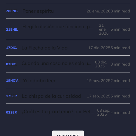
Poner espíritu
28 ene. 2026
3 min read
28
ENE.
21
Elegí la ilusión que funciona, por Scott Adams
ene.
5 min read
21
ENE.
2026
La Flecha de la Vida
17 dic. 2025
5 min read
17
DIC.
03 dic.
Cuando una cosa no es solo una cosa
3 min read
03
DIC.
2025
Yo odiaba leer
19 nov. 2025
2 min read
19
NOV.
La chispa de la curiosidad
17 sep. 2025
5 min read
17
SEP.
03 sep.
¿Cuál es tu gran tema? por Peter Bregman
4 min read
03
SEP.
2025
LOAD MORE