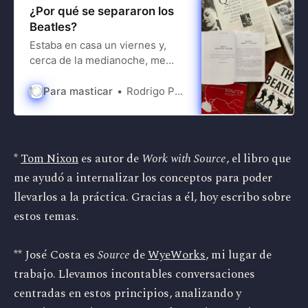
¿Por qué se separaron los
Beatles?
Estaba en casa un viernes y,
cerca de la medianoche, me
encontré revisando páginas de
tres biografías de los Beatles
Para masticar
Rodrigo Ponce de León
simultáneamente. ¿Por qué se
separaron? Ya ni recuerdo
cómo surgió la pregunta. La
mezcla de ideas que venía
*
Tom Nixon
es autor de
Work with Source
, el libro que
masticando se combinó con mi
me ayudó a internalizar los conceptos para poder
fanatismo por los “Fab Four”
llevarlos a la práctica. Gracias a él, hoy escribo sobre
para plantear,
estos temas.
** José Costa es
Source
de
WyeWorks
, mi lugar de
trabajo. Llevamos incontables conversaciones
centradas en estos principios, analizando y