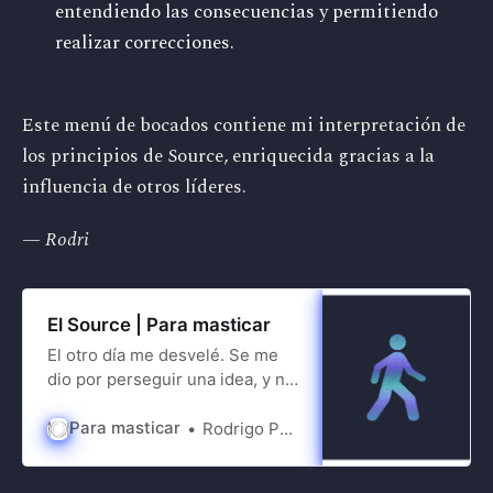
entendiendo las consecuencias y permitiendo
realizar correcciones.
Este menú de bocados contiene mi interpretación de
los principios de Source, enriquecida gracias a la
influencia de otros líderes.
— Rodri
El Source | Para masticar
El otro día me desvelé. Se me
dio por perseguir una idea, y no
hubo vuelta atrás. Eran las 5 de
la mañana, y no podía dejar de
Para masticar
Rodrigo Ponce de León
pensar en este blog. Me levanté
de la cama, fui a la oficina, y en