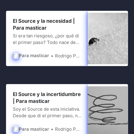
un pizarrón listé tópicos sobre
los cuales
El Source y la necesidad |
Para masticar
Si era tan riesgoso, ¿por qué di
el primer paso? Todo nace de
una necesidad... WyeWorks me
permitió explorar diversas
Para masticar
Rodrigo Ponce de León
facetas profesionales. Me vestí
con trajes de programador,
mentor, estratega y reclutador.
Hoy pruebo con otros, como los
relacionados con el mundo del
El Source y la incertidumbre
branding. Este abanico de
| Para masticar
experiencias hizo que
Soy el Source de esta iniciativa.
Desde que di el primer paso, no
paro de pensar en los
siguientes. Siento la necesidad
Para masticar
Rodrigo Ponce de León