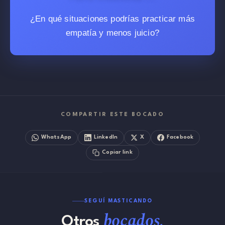
¿En qué situaciones podrías practicar más
empatía y menos juicio?
COMPARTIR ESTE BOCADO
WhatsApp
LinkedIn
X
Facebook
Copiar link
SEGUÍ MASTICANDO
bocados.
Otros