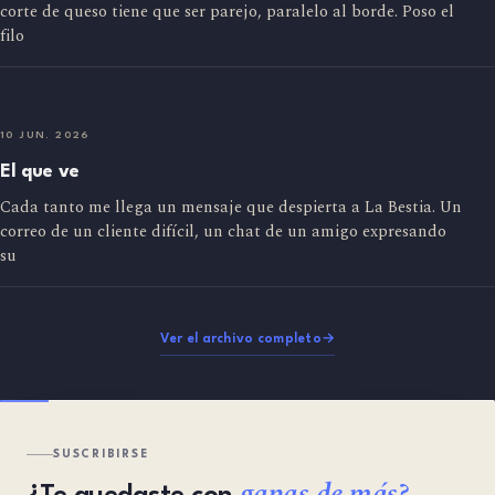
corte de queso tiene que ser parejo, paralelo al borde. Poso el
filo
10 JUN. 2026
El que ve
Cada tanto me llega un mensaje que despierta a La Bestia. Un
correo de un cliente difícil, un chat de un amigo expresando
su
Ver el archivo completo
→
SUSCRIBIRSE
ganas de más?